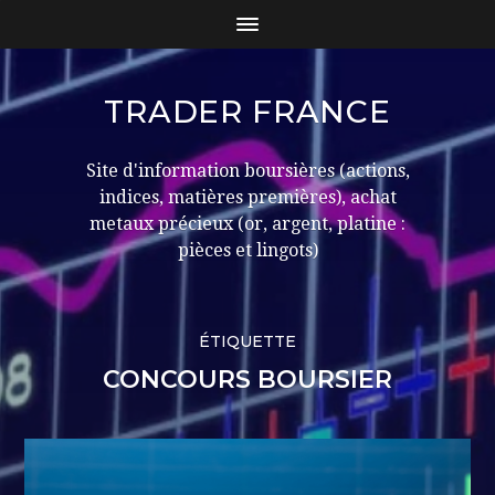
TRADER FRANCE
Site d'information boursières (actions,
indices, matières premières), achat
metaux précieux (or, argent, platine :
pièces et lingots)
ÉTIQUETTE
CONCOURS BOURSIER